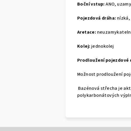
Boční vstup:
ANO, uzamy
Pojezdová dráha:
nízká,
Aretace:
neuzamykatelné
Kolej:
jednokolej
Prodloužení pojezdové 
Možnost prodloužení poj
Bazénová střecha je akt
polykarbonátových výplní