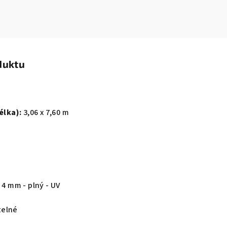
duktu
élka):
3,06 x 7,60 m
 4 mm - plný - UV
elné