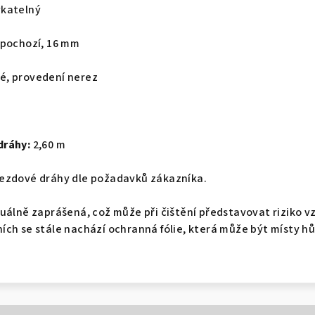
katelný
 pochozí, 16 mm
, provedení nerez
dráhy:
2,60 m
ezdové dráhy dle požadavků zákazníka.
uálně zaprášená, což může při čištění představovat riziko 
ch se stále nachází ochranná fólie, která může být místy hů