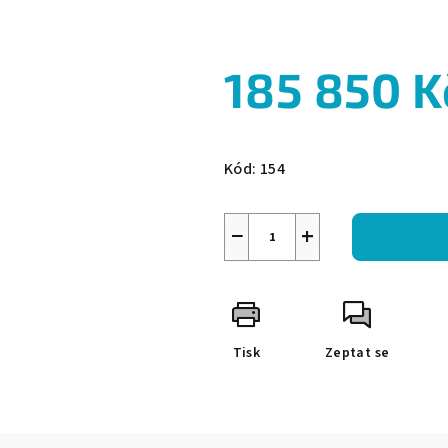
185 850 K
Měrná
cena:
Kód:
154
−
+
Tisk
Zeptat se