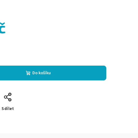
č
Do košíku
Sdílet