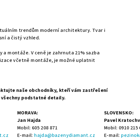
tuálním trendům moderní architektury. Tvar i
sní a čistý vzhled.
vy a montáže. V ceně je zahrnuta 21% sazba
lizace včetně montáže, je možné uplatnit
ktujte naše obchodníky, kteří vám zastřešení
i všechny podstatné detaily.
MORAVA:
SLOVENSKO:
Jan Hajda
Pavel Kratochv
Mobil: 605 208 871
Mobil: 0910 215
t.cz
E-mail:
hajda@bazenydiamant.cz
E-mail:
pezino