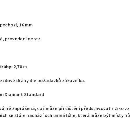
 pochozí, 16 mm
, provedení nerez
dráhy:
2,70 m
ezdové dráhy dle požadavků zákazníka.
hon Diamant Standard
uálně zaprášená, což může při čištění představovat riziko 
ch se stále nachází ochranná fólie, která může být místy hů