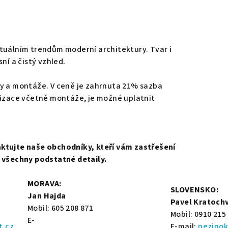
tuálním trendům moderní architektury. Tvar i
sní a čistý vzhled.
vy a montáže. V ceně je zahrnuta 21% sazba
lizace včetně montáže, je možné uplatnit
ktujte naše obchodníky, kteří vám zastřešení
i všechny podstatné detaily.
MORAVA:
SLOVENSKO:
Jan Hajda
Pavel Kratochv
Mobil: 605 208 871
Mobil: 0910 215
E-
t.cz
E-mail:
pezino