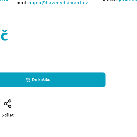
mail:
hajda@bazenydiamant.cz
Kč
Do košíku
Sdílet