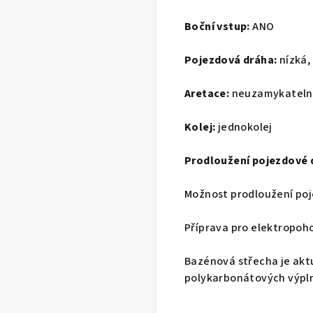
Boční vstup:
ANO
Pojezdová dráha:
nízká,
Aretace:
neuzamykatelné
Kolej:
jednokolej
Prodloužení pojezdové 
Možnost prodloužení poj
Příprava pro elektropo
Bazénová střecha je akt
polykarbonátových výplní