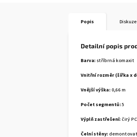
Popis
Diskuze
Detailní popis pro
Barva:
stříbrná komaxit
Vnitřní rozměr (šířka x d
Vnější výška:
0,66 m
Počet segmentů:
5
Výplň zastřešení:
čirý PC
Čelní stěny:
demontovat