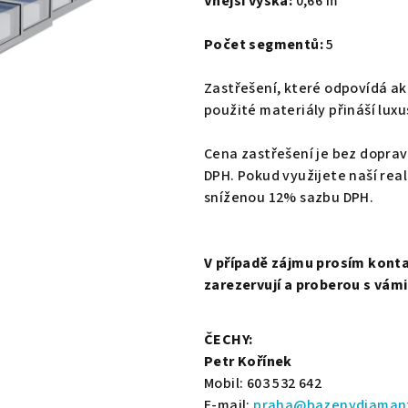
Vnější výška:
0,66 m
Počet segmentů:
5
Zastřešení, které odpovídá ak
použité materiály přináší luxu
Cena zastřešení je bez dopra
DPH. Pokud využijete naší rea
sníženou 12% sazbu DPH.
V případě zájmu prosím konta
zarezervují a proberou s vám
ČECHY:
Petr Kořínek
Mobil: 603 532 642
E-mail:
praha@bazenydiaman