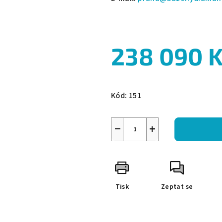
238 090 
Měrná
cena:
Kód:
151
−
+
Tisk
Zeptat se