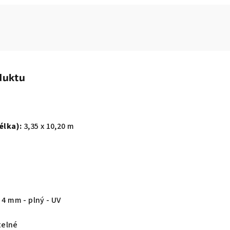
duktu
élka):
3,35 x 10,20 m
 4 mm - plný - UV
elné