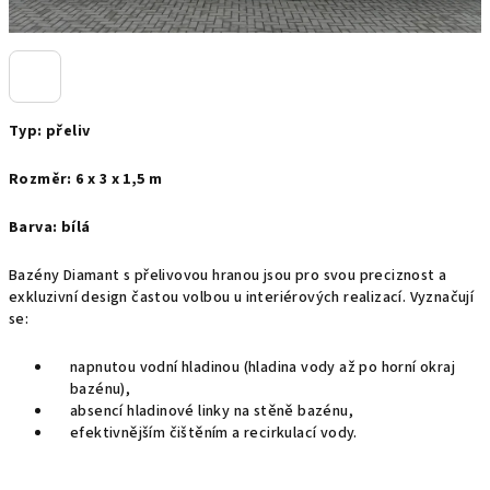
Typ: přeliv
Rozměr: 6 x 3 x 1,5 m
Barva: bílá
Bazény Diamant s přelivovou hranou jsou pro svou preciznost a
exkluzivní design častou volbou u interiérových realizací.
Vyznačují
se:
napnutou vodní hladinou (hladina vody až po horní okraj
bazénu),
absencí hladinové linky na stěně bazénu,
efektivnějším čištěním a recirkulací vody.