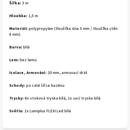
Šířka:
3 m
Hloubka:
1,5 m
Materiál:
polypropylen (tloušťka dna 5 mm / tloušťka stěn
8 mm)
Barva:
bílá
Lem:
bez lemu
Izolace,
Armování:
20 mm, armovací drát
Schody:
po celé šířce bazénu
Trysky:
6x vtoková tryska bílá, 1x sací tryska bílá
Světla:
2x Lumiplus FLEXI Led bílá