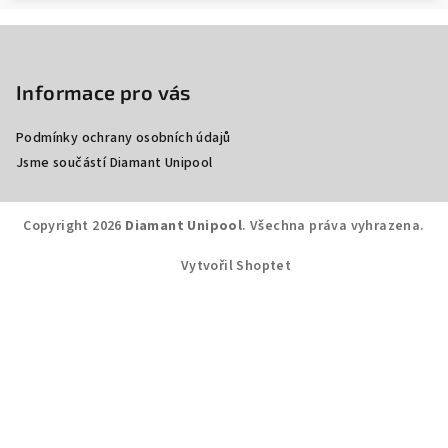
Z
á
p
Informace pro vás
a
Podmínky ochrany osobních údajů
t
Jsme součástí Diamant Unipool
í
Copyright 2026
Diamant Unipool
. Všechna práva vyhrazena.
Vytvořil Shoptet