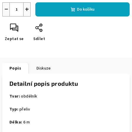
−
+
Do košíku
Zeptat se
Sdílet
Popis
Diskuze
Detailní popis produktu
Tvar:
obdélník
Typ:
přeliv
Délka:
6 m