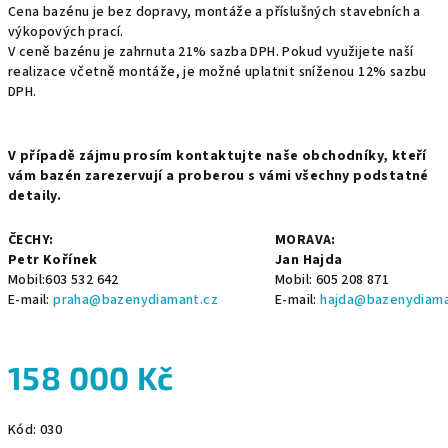
Cena bazénu je bez dopravy, montáže a příslušných stavebních a
výkopových prací.
V ceně bazénu je zahrnuta 21% sazba DPH. Pokud využijete naší
realizace včetně montáže, je možné uplatnit sníženou 12% sazbu
DPH.
V případě zájmu prosím kontaktujte naše obchodníky, kteří
vám bazén zarezervují a proberou s vámi všechny podstatné
detaily.
ČECHY:
MORAVA:
Petr Kořínek
Jan Hajda
Mobil:603 532 642
Mobil: 605 208 871
E-mail:
praha@bazenydiamant.cz
E-mail:
hajda@bazenydiama
158 000 Kč
Měrná
Kód:
030
cena: